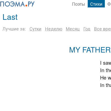
Поэты
Стихи
Ф
Last
Лучшие за:
Сутки
Неделю
Месяц
Год
Все вр
MY FATHER'
I saw
In the
He wh