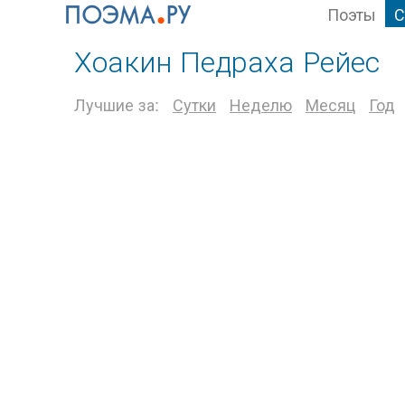
Поэты
С
Хоакин Педраха Рейес
Лучшие за:
Сутки
Неделю
Месяц
Год