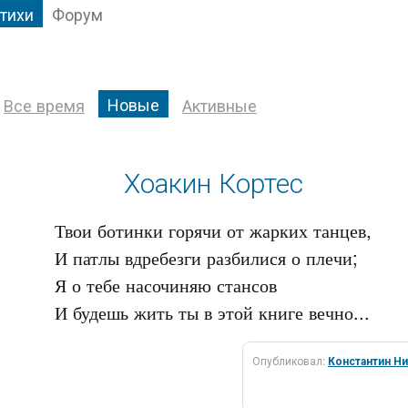
тихи
Форум
Новые
Все время
Активные
Хоакин Кортес
Твои ботинки горячи от жарких танцев,

И патлы вдребезги разбилися о плечи;

Я о тебе насочиняю стансов

Опубликовал:
Константин Н