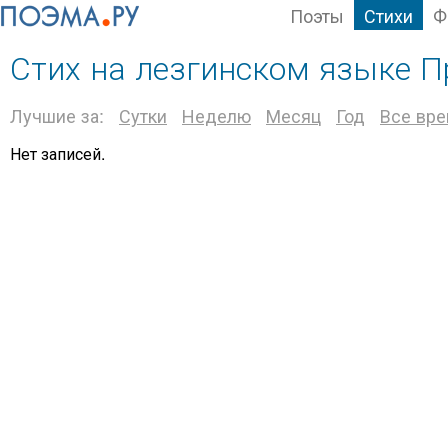
Поэты
Стихи
Ф
Стих на лезгинском языке П
Лучшие за:
Сутки
Неделю
Месяц
Год
Все вр
Нет записей.