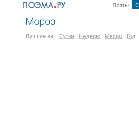
Поэты
С
Мороз
Лучшие за:
Сутки
Неделю
Месяц
Год