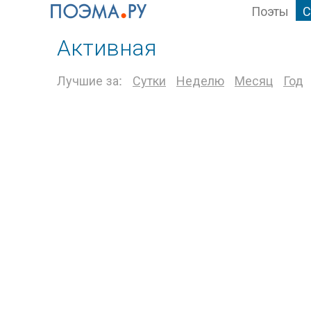
Поэты
С
Активная
Лучшие за:
Сутки
Неделю
Месяц
Год