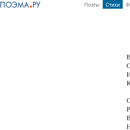
Поэты
Стихи
Ф
В
О
И
К
О
Р
В
Н