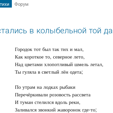
тихи
Форум
тались в колыбельной той дал
Городок тот был так тих и мал,

Как короткое то, северное лето,

Над цветами хлопотливый шмель летал,

Ты гуляла в светлый лён одета;

По утрам на лодках рыбаки

Перечёркивали розовость рассвета

И туман стелился вдоль реки,

Заливался звонкий жаворонок где-то;
