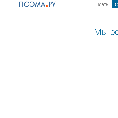
Поэты
С
Мы ос