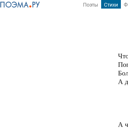
Поэты
Стихи
Ф
Что
Поп
Бол
А д
	Третьи, слово держа
	И на лево часте
	И всегда портмоне
	Умножая финансо
А ч