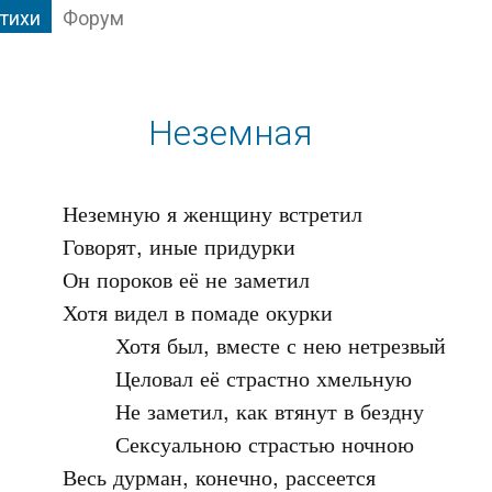
тихи
Форум
Неземная
Неземную я женщину встретил

Говорят, иные придурки

Он пороков её не заметил

Хотя видел в помаде окурки

	Хотя был, вместе с нею нетрезвый

	Целовал её страстно хмельную

	Не заметил, как втянут в бездну

	Сексуальною страстью ночною

Весь дурман, конечно, рассеется
