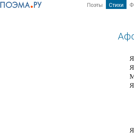
Поэты
Стихи
Ф
Аф
Я
Я
М
Я
	Я есмь 
	Во мне 
	И ника
	В позн
Я