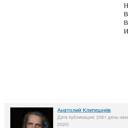
Н
В
В
И
Анатолий Клепешнёв
Дата публикации: 2061 день наз
2020)