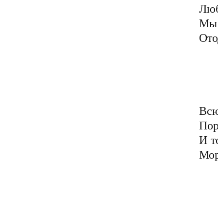
Люб
Мы 
Ото
	С рождения ложью ко
	Родители с благо
	Ведь Дед Мороз для вс
	Был не реальным к с
Всю
Пор
И т
Мор
	Но ложь обмана мы 
	И сами научилис
	С годами изощрённе
	В обмане и искусст