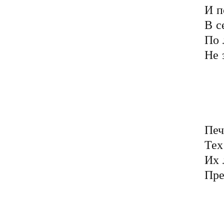
И п
В с
По 
Не 
	Мы мир построили
	В политике и отн
	И голос честнос
	Совсем не слышим к с
Печ
Тех
Их 
Пре
	Они терпеть не могу
	И ненавидят тех, кт
	Своею лживою бр