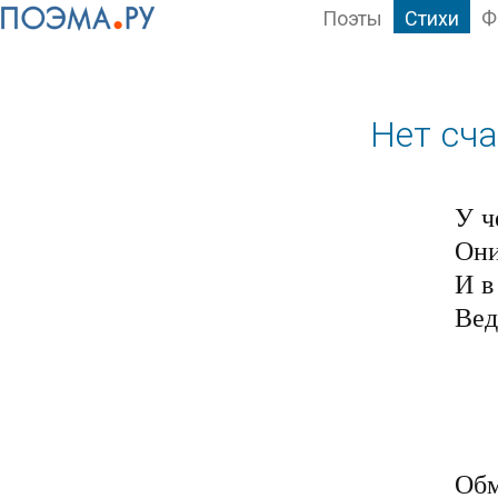
Поэты
Стихи
Ф
Нет сч
У ч
Они
И в
Вед
	Сей мир, построен, д
	Здесь лгут с момента с
	Полно в нём лживых 
	Ложь порождают все с
Обм