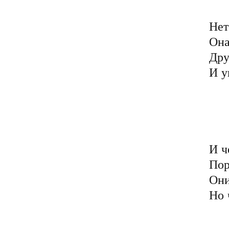
	Позорят честь своим б
Нет
Она
Дру
И у
	Порочен, грязен ми
	В своей безликой 
	Он полон мерзких п
	Далёких от духовных 
И ч
Пор
Они
Но 