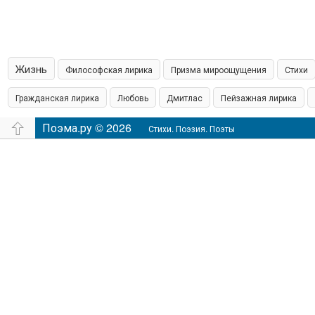
Жизнь
Философская лирика
Призма мироощущения
Стихи
Гражданская лирика
Любовь
Дмитлас
Пейзажная лирика
островская пишет
Поэма.ру © 2026
Шамонин
Сказки
Юмор
Время
Филос
Стихи. Поэзия. Поэты
настроение
Аудио
Чувства