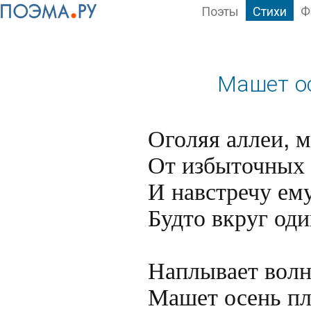
Поэты
Стихи
Ф
Машет о
Оголяя аллеи, м
От избыточных 
И навстречу ему
Будто вкруг оди
Наплывает волн
Машет осень пл