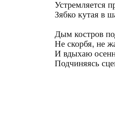
Устремляется пр
Зябко кутая в ш
Дым костров под
Не скорбя, не ж
И вдыхаю осенн
Подчиняясь сце