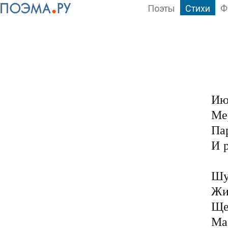
Поэты
Стихи
Ф
Июн
Ме
Пар
И р
Шу
Жиз
Ще
Маз