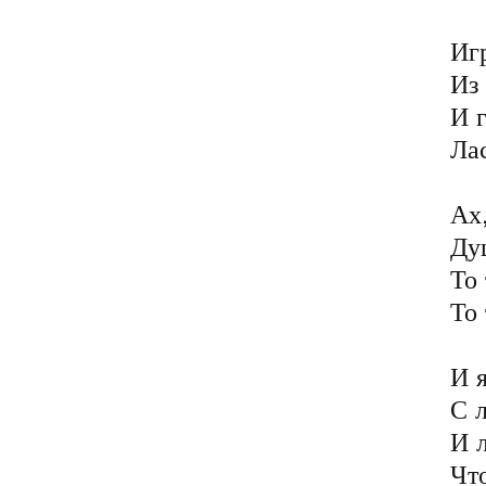
Игр
Из 
И г
Лас
Ах,
Душ
То 
То 
И я
С л
И л
Что