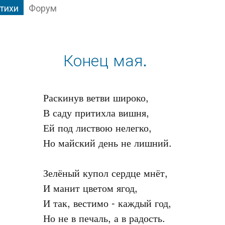
тихи
Форум
Конец мая.
Раскинув ветви широко,

В саду притихла вишня,

Ей под листвою нелегко,

Но майский день не лишний.

Зелёный купол сердце мнёт,

И манит цветом ягод,

И так, вестимо - каждый год,

Но не в печаль, а в радость.
