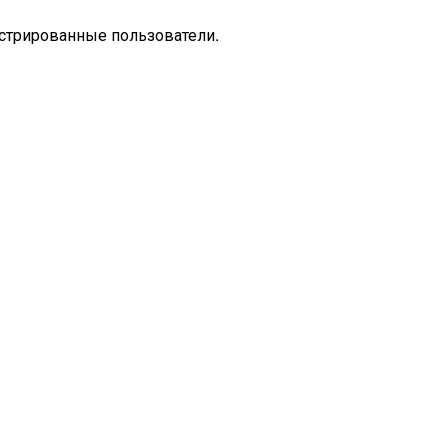
стрированные пользователи.
Настроение
Городская лирика
Поэзия
Лирика
Стихотворен
Природа
Посвящение
Поэт
Словоплетение
Психология
М
Притча
Сергей Казанцев
Видео
Rasskazancev
Стих-настр