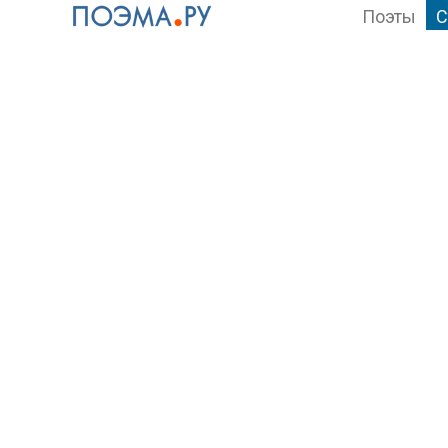
Поэты
С