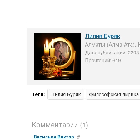
Лилия Буряк
Алматы (Алма-Ата), 
Дата публикации: 2293 
Прочтений: 619
Теги:
Лилия Буряк
Философская лирика
Комментарии (1)
Васильев Виктор
#