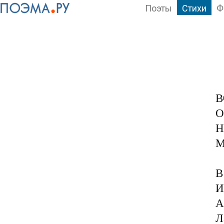
Поэты
Стихи
Ф
В
О
Н
М
В
И
А
Л