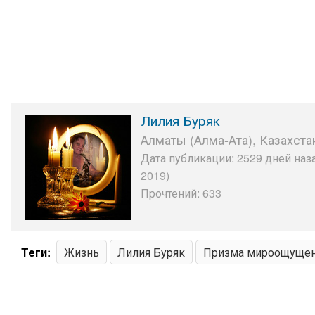
Лилия Буряк
Алматы (Алма-Ата), Казахста
Дата публикации: 2529 дней наза
2019)
Прочтений: 633
Теги:
Жизнь
Лилия Буряк
Призма мироощуще