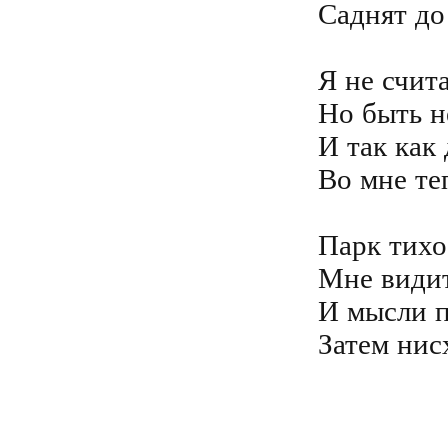
Саднят до
Я не счит
Но быть н
И так как 
Во мне те
Парк тихо
Мне видит
И мысли п
Затем нис