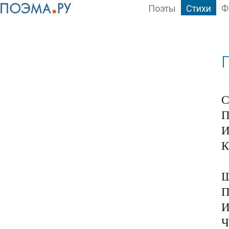
Поэты
Стихи
Ф
С
П
И
К
Ш
П
И
Ч