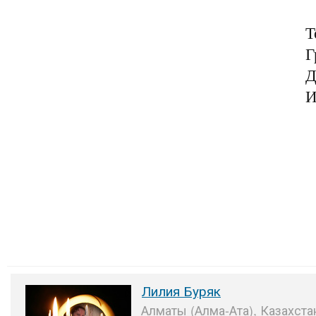
Т
Г
Д
И
Лилия Буряк
Алматы (Алма-Ата), Казахста