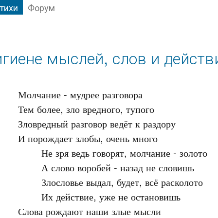
тихи
Форум
игиене мыслей, слов и действ
Молчание - мудрее разговора

Тем более, зло вредного, тупого

Зловредный разговор ведёт к раздору

И порождает злобы, очень много

	Не зря ведь говорят, молчание - золото

	А слово воробей - назад не словишь

	Злословье выдал, будет, всё расколото

	Их действие, уже не остановишь

Слова рождают наши злые мысли
