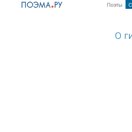
Поэты
С
О г