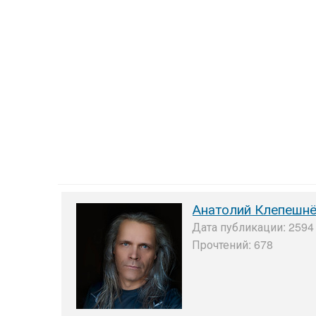
Анатолий Клепешн
Дата публикации: 2594 
Прочтений: 678