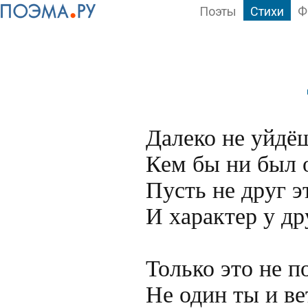
Поэты
Стихи
Ф
Далеко не уйдёш
Кем бы ни был о
Пусть не друг эт
И характер у дру
Только это не п
Не один ты и ве