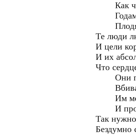
	Как чёрные дыры всё поглощают

	Годами смиренных, они угнетают

	Плодят на Земле, только море невзгод

Те люди л
И цели ко
И их абсол
Что сердц
	Они профанируют наше сознание

	Вбивая порочный тип поведения

	Им мощные службы, служат в масс медиа

	И программируют, толп поведение

Так нужно 
Бездумно 