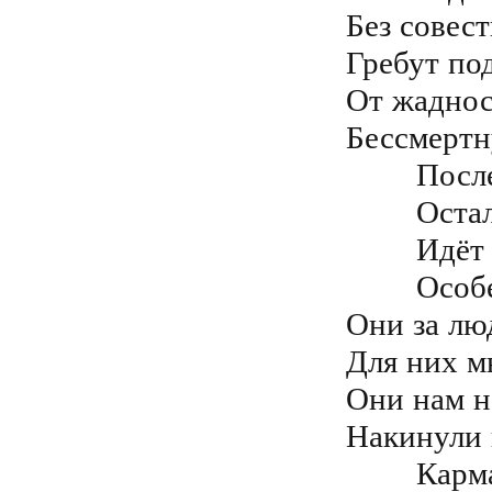
Без совест
Гребут под
От жаднос
Бессмертн
	Последние годы пал низко народ

	Осталось так мало, праведных, честных

	Идёт деградация Душ повсеместно

	Особенно средь, очень "важных" особ

Они за лю
Для них м
Они нам н
Накинули 
	Карманы бездонные этих господ
