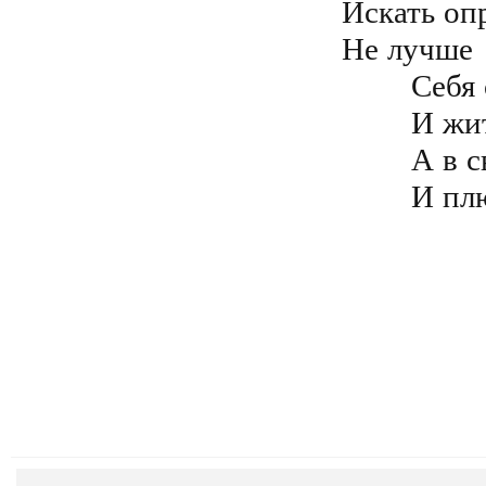
Искать опр
Не лучше 
	Себя оградить и Душу защитить

	И жить преспокойно, врагам всем на зло

	А в свой огород, не пускать сих козлов

	И пл