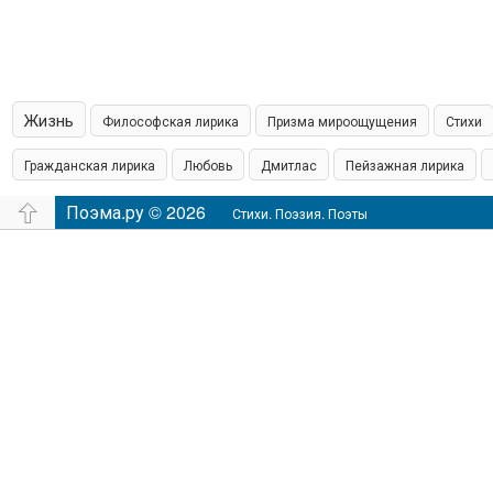
Жизнь
Философская лирика
Призма мироощущения
Стихи
Гражданская лирика
Любовь
Дмитлас
Пейзажная лирика
островская пишет
Поэма.ру © 2026
Шамонин
Сказки
Юмор
Время
Филос
Стихи. Поэзия. Поэты
настроение
Чувства
Аудио