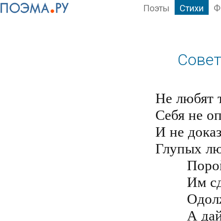
Поэты
Стихи
Ф
Совет
Не любят т
Себя не оп
И не доказ
Глупых лю
	Порой очень мелочны, люди бывают

	Им сделай добро - они забывают

	Одолжишь им денег - тебя избегают

	А дай им халяву - к тебе прибегают
