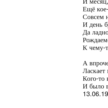
И месяц,
Ещё кое-
Совсем н
И день б
Да ладно
Рождаемс
К чему-т
А впроче
Ласкает 
Кого-то 
И было в
13.06.1