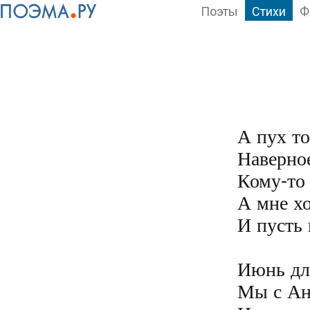
Поэты
Стихи
Ф
А пух то
Наверное
Кому-то 
А мне хо
И пусть 
Июнь для
Мы с Ан