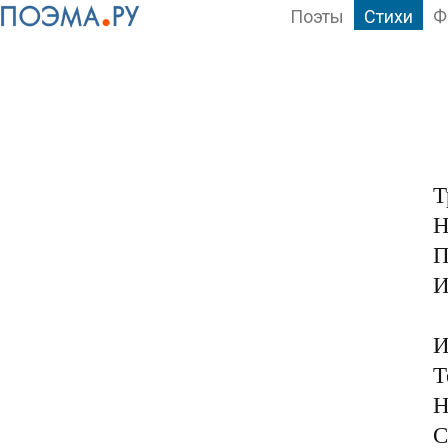
Поэты
Стихи
Ф
Т
Н
П
И
И
Т
Н
С