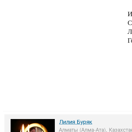
И
С
Л
Г
Лилия Буряк
Алматы (Алма-Ата), Казахста