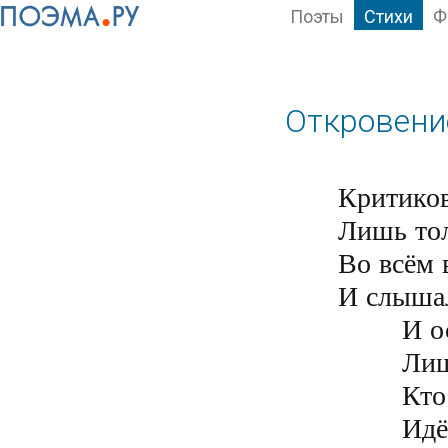
Поэты
Стихи
Ф
Откровени
Критиков
Лишь тол
Во всём 
И слышал
	И осуждать имеет право

	Лишь только тот, кто непорочен

	Кто истину всегда пророчит

	Идёт святой дорогой правой
