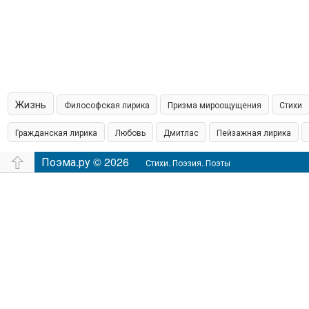
Жизнь
Философская лирика
Призма мироощущения
Стихи
Гражданская лирика
Любовь
Дмитлас
Пейзажная лирика
островская пишет
Поэма.ру © 2026
Шамонин
Сказки
Юмор
Время
Филос
Стихи. Поэзия. Поэты
настроение
Чувства
Аудио