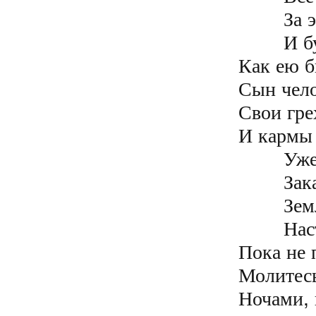
	За это зло она ответит

	И будет на кресте распята

Как ею б
Сын чело
Свои гре
И кармы г
	Уже назначена та дата

	Заката этой пятой расы

	Земля стряхнёт с себя заразу

	Настигнет всех людей расплата

Пока не 
Молитесь
Ночами, 