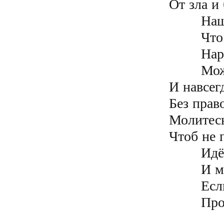
От зла и 
	Наш мир настолько пал духовно

	Что ниже пасть уже нельзя

	Народ над пропастью скользя

	Может сорвать поголовно

И навсегд
Без прав
Молитесь
Чтоб не 
	Идёт война за Души ваши

	И мы в ней можем победить

	Если Творца будем просить

	Пр