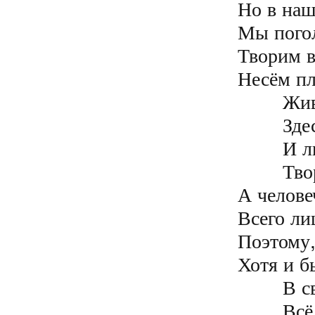
Но в наш
Мы погол
Творим в
Несём пл
	Живём мы все в сероэонье

	Здесь тьма смешалась с Божьим Светом

	И люди здесь, увы, с приветом

	Творят веками беззаконие

А челове
Всего ли
Поэтому,
Хотя и б
	В своём безумстве раса пятая

	Всё истребляет на планете
