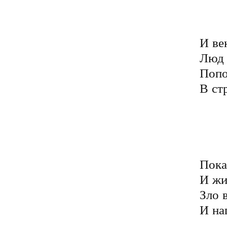
	Деньги - зло от Сатаны
	Гложет всех как червячок
И ве
Люд 
Попо
В ст
	Мир корысти столь ужасен
	Мерзок и бесчеловечен
	В нём народ всегда несчасте
	И к друг-другу бессердечен
Пока
И жи
Зло 
И нап
	Молча бедный род людской