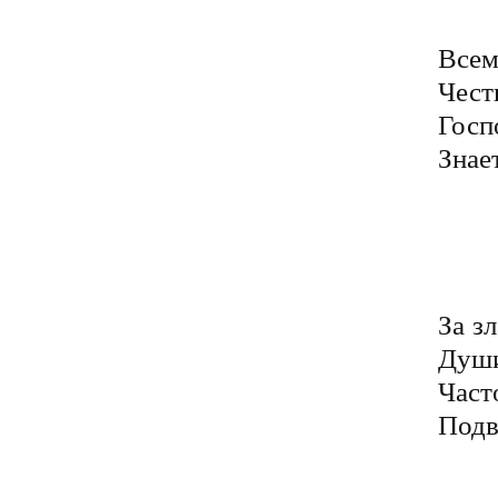
	Где и как мы греховодим
Всем
Чест
Госп
Знае
	Как грешим на прополую
	Жизнь друг-другу ухудшая
	Дар сей, тратя вхолостую
	Не взлетим в высоты Рая
За з
Души
Часто
Подв
	Злонамерно силы тьмы
	Подцепили на крючок