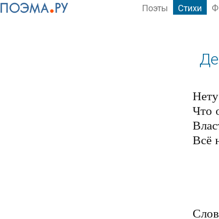
Поэты
Стихи
Ф
Де
Нету 
Что 
Влас
Всё н
	Им плевать на миллионы
	Прозябающих людей
	Они копят миллионы
	На горбах этих людей
Слов