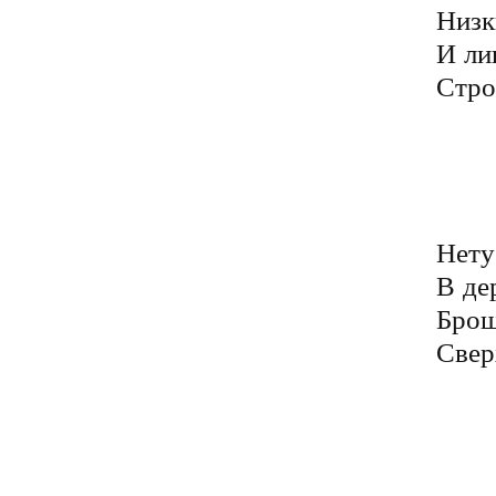
Низк
И ли
Стро
	Век в нужде живёт народ
	И кредитами обложен
	И иным свой огород
	Зачастую не поможет
Нету
В де
Брош
Свер
	Полусгнившие заборы
	Ветхие в селе дома
	Из-за варварских поборов
	Трудится все за дарма