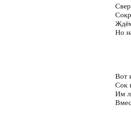
Свер
Сокр
Ждём
Но н
	К нам приходят лишь проблем
	Вместе с кучею налогов
	Жизнь прекрасна у богемы
	Им ведь денег нужно много
Вот 
Сок 
Им л
Вмес
	Но поверьте, все под Богом
	В этом мире вместе ходим
	Спросит с нас Господь всех строг