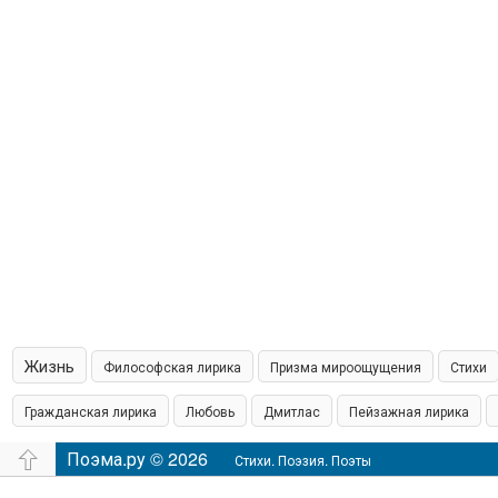
Жизнь
Философская лирика
Призма мироощущения
Стихи
Гражданская лирика
Любовь
Дмитлас
Пейзажная лирика
островская пишет
Поэма.ру © 2026
Шамонин
Сказки
Юмор
Время
Филос
Стихи. Поэзия. Поэты