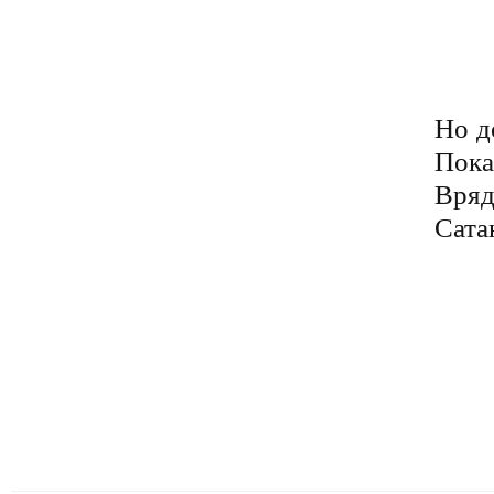
	Ждёт глобальных перемен
	Проживает жизнь с тоской
	Средь убогих, жалких стен
Но д
Пока
Вряд
Сатан