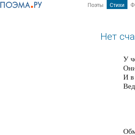
Поэты
Стихи
Ф
Нет сч
У ч
Они
И в
Вед
	Сей мир, построен, д
	Здесь лгут с момента с
	Полно в нём лживых 
	Ложь порождают все с
Обм