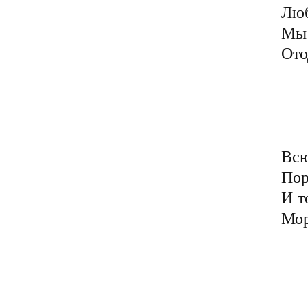
Люб
Мы 
Ото
	С рождения ложью ко
	Родители с благо
	Ведь Дед Мороз для вс
	Был не реальным к с
Всю
Пор
И т
Мор
	Но ложь обмана мы 
	И сами научилис
	С годами изощрённе
	В обмане и искусст