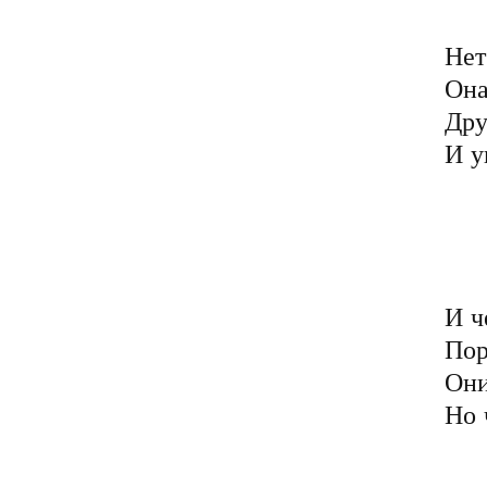
	Позорят честь своим б
Нет
Она
Дру
И у
	Порочен, грязен ми
	В своей безликой 
	Он полон мерзких п
	Далёких от духовных 
И ч
Пор
Они
Но 