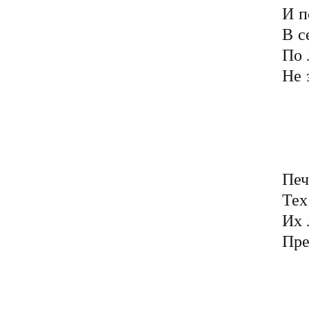
И п
В с
По 
Не 
	Мы мир построили
	В политике и отн
	И голос честнос
	Совсем не слышим к с
Печ
Тех
Их 
Пре
	Они терпеть не могу
	И ненавидят тех, кт
	Своею лживою бр