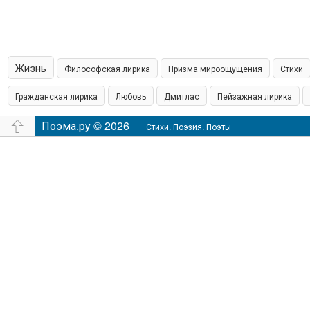
Жизнь
Философская лирика
Призма мироощущения
Стихи
Гражданская лирика
Любовь
Дмитлас
Пейзажная лирика
островская пишет
Поэма.ру © 2026
Шамонин
Сказки
Юмор
Время
Филос
Стихи. Поэзия. Поэты
настроение
Чувства
Аудио