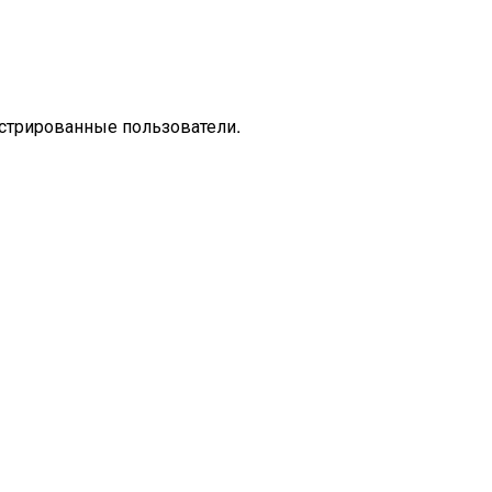
стрированные пользователи.
Настроение
Городская лирика
Поэзия
Лирика
Стихотворен