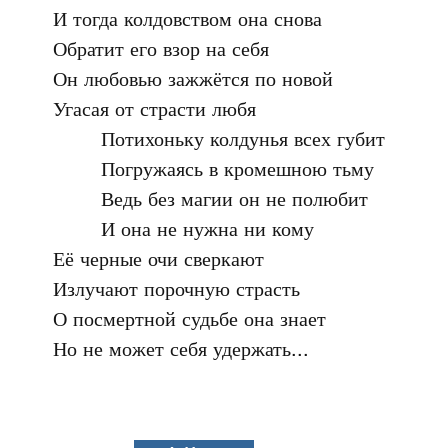
И тогда колдовством она снова

Обратит его взор на себя

Он любовью зажжётся по новой

Угасая от страсти любя

	Потихоньку колдунья всех губит

	Погружаясь в кромешною тьму

	Ведь без магии он не полюбит

	И она не нужна ни кому

Её черные очи сверкают

Излучают порочную страсть

О посмертной судьбе она знает

Но не может себя удержать...