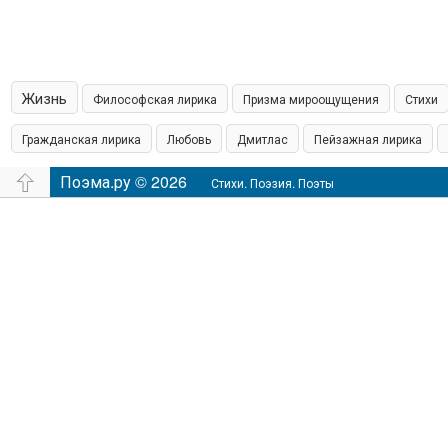
Жизнь
Философская лирика
Призма мироощущения
Стихи
Гражданская лирика
Любовь
Дмитлас
Пейзажная лирика
островская пишет
Поэма.ру © 2026
Шамонин
Сказки
Юмор
Время
Филос
Стихи. Поэзия. Поэты
настроение
Чувства
Аудио