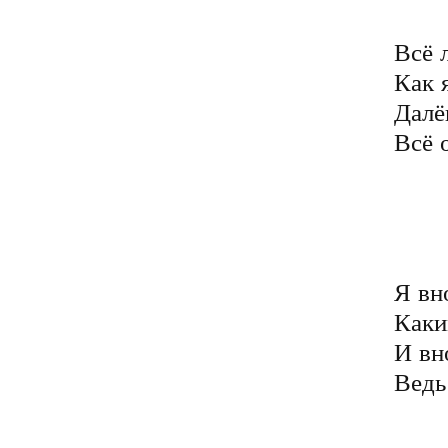
	И станет очень, очень ценной
Всё 
Как 
Далё
Всё 
	И верю я, что цепи сброшу
	Верну могущество былое
	И скину всю былую ношу
	Умчусь я в небо голубое
Я вн
Каки
И вн
Ведь