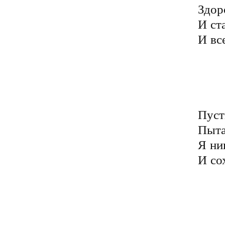
Здор
И ст
И вс
	Но, несмотря на все несчастья
	Молюсь за их благополучие
	Пошли господь им много счастья
	И в жизни всё лишь только лучшее
Пусть
Пыта
Я ни
И со
	Ведь говорят, что бог страдания
	Даёт для тех, кого он любит
	Чтоб сын его все испытания
	Прошёл и доказал, что любит