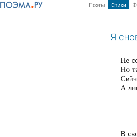
Поэты
Стихи
Ф
Я сно
Не с
Но та
Сейч
А лиш
	Устал от жизни бестолковой
	Всю жизнь я жил лишь для других
	И для меня всегда основой
	Было лишь счастье для родных
В св