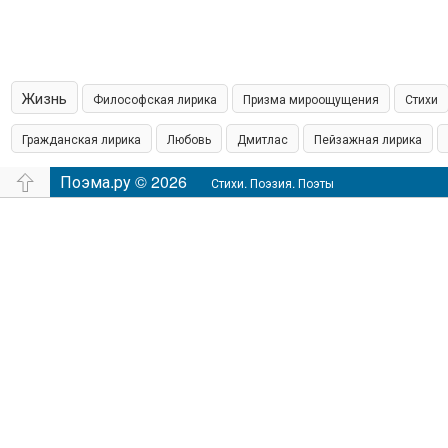
Жизнь
Философская лирика
Призма мироощущения
Стихи
Гражданская лирика
Любовь
Дмитлас
Пейзажная лирика
островская пишет
Поэма.ру © 2026
Шамонин
Сказки
Юмор
Время
Филос
Стихи. Поэзия. Поэты
настроение
Аудио
Чувства