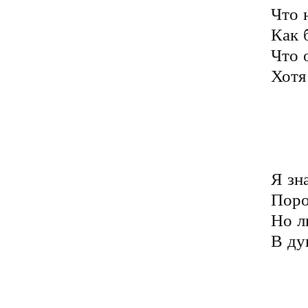
Что 
Как б
Что 
Хотя
	Так закаляется сознанье
	Так закаляется душа
	Пройдя все эти испытания
	Живя лишь честно, не греша
Я зна
Поро
Но л
В ду
	Ведь жизнь эта, лишь мгновение
	В бесчисленных мирах вселенной
	Она поможет вознесению