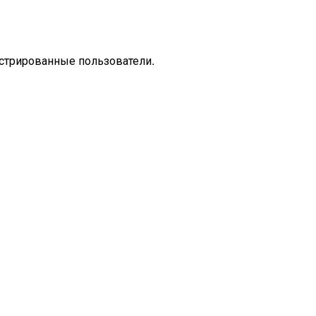
стрированные пользователи.
Настроение
Городская лирика
Поэзия
Лирика
Стихотворен