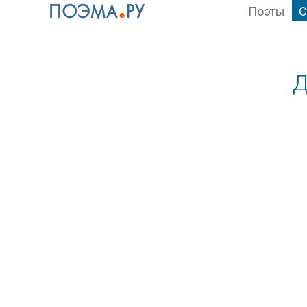
Поэты
С
Д